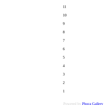
11
10
9
8
7
6
5
4
3
2
1
Powered by
Phoca Gallery