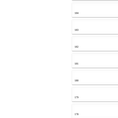
184
183
182
181
180
179
178