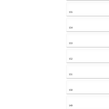
155
154
153
152
151
150
149