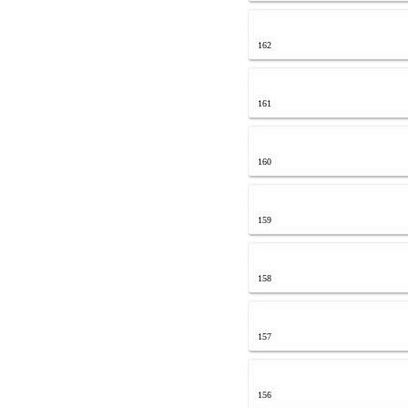
162
161
160
159
158
157
156