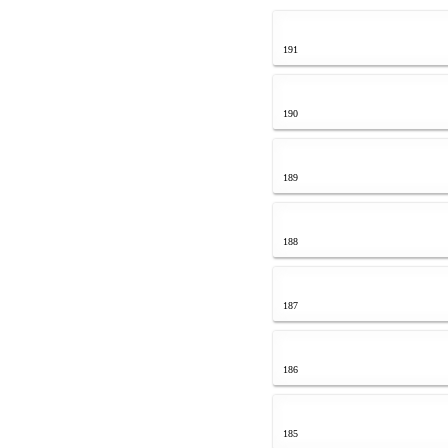
191
190
189
188
187
186
185