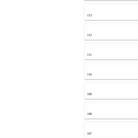
113
112
111
110
109
108
107