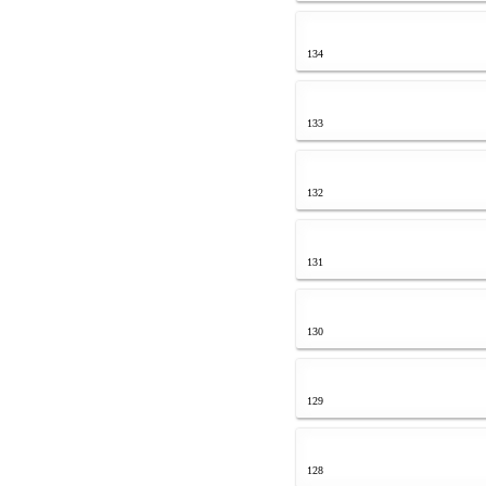
134
133
132
131
130
129
128